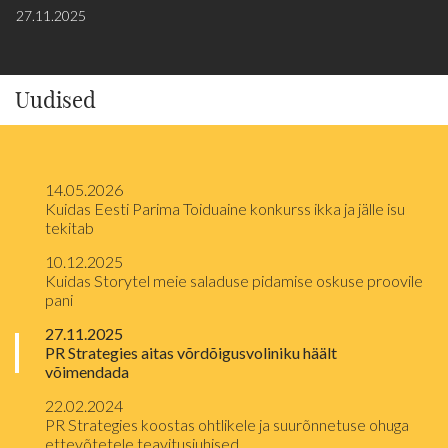
27.11.2025
Uudised
14.05.2026
Kuidas Eesti Parima Toiduaine konkurss ikka ja jälle isu
tekitab
10.12.2025
Kuidas Storytel meie saladuse pidamise oskuse proovile
pani
27.11.2025
PR Strategies aitas võrdõigusvoliniku häält
võimendada
22.02.2024
PR Strategies koostas ohtlikele ja suurõnnetuse ohuga
ettevõtetele teavitusjuhised