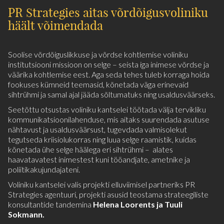
PR Strategies aitas võrdõigusvoliniku
häält võimendada
Soolise võrdõiguslikkuse ja võrdse kohtlemise voliniku
institutsiooni missioon on selge – seista iga inimese võrdse ja
väärika kohtlemise eest. Aga seda tehes tuleb korraga hoida
fookuses kümneid teemasid, kõnetada väga erinevaid
sihtrühmi ja samal ajal jääda sõltumatuks ning usaldusväärseks.
Seetõttu otsustas voliniku kantselei töötada välja tervikliku
kommunikatsioonilahenduse, mis aitaks suurendada asutuse
nähtavust ja usaldusväärsust, tugevdada valmisolekut
tegutseda kriisiolukorras ning luua selge raamistik, kuidas
kõnetada ühe selge häälega eri sihtrühmi – alates
haavatavatest inimestest kuni tööandjate, ametnike ja
poliitikakujundajateni.
Voliniku kantselei valis projekti elluviimisel partneriks PR
Strategies agentuuri, projekti asusid teostama strateegiliste
konsultantide tandemina
Helena Loorents ja Tuuli
Sokmann.