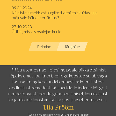
09.01.2024
Külaliste nimekirjast kingikottideni ehk kuidas luua
mõjusaid influencer-üritusi?
27.10.2023
Üritus, mis viis osalejad kuule
Eelmine
Järgmine
PR Strategies näol leidsime peale pikka otsimist
lõpuks ometi partneri, kellega koostöö sujub väga
ladusalt ning kes suudab ennast ka keerulistest
kindlustusteemadest läbi närida. Hindame kõrgelt
nende loovust ideede genereerimisel, korrektsust
kirjatükkide koostamisel ja positiivset entusiasmi.
Tiia Prööm
Seesam Insurance AS turundusjuht